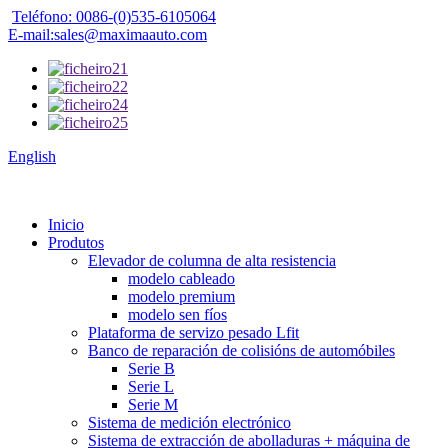
Teléfono: 0086-(0)535-6105064
E-mail:sales@maximaauto.com
English
Inicio
Produtos
Elevador de columna de alta resistencia
modelo cableado
modelo premium
modelo sen fíos
Plataforma de servizo pesado Lfit
Banco de reparación de colisións de automóbiles
Serie B
Serie L
Serie M
Sistema de medición electrónico
Sistema de extracción de abolladuras + máquina de