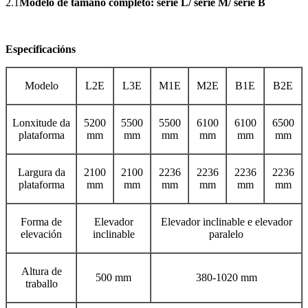
2.1
Modelo de tamaño completo: serie L/ serie M/ serie B
Especificacións
Modelo
L2E
L3E
M1E
M2E
B1E
B2E
Lonxitude da
5200
5500
5500
6100
6100
6500
plataforma
mm
mm
mm
mm
mm
mm
Largura da
2100
2100
2236
2236
2236
2236
plataforma
mm
mm
mm
mm
mm
mm
Forma de
Elevador
Elevador inclinable e elevador
elevación
inclinable
paralelo
Altura de
500 mm
380-1020 mm
traballo