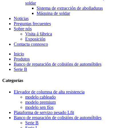
soldar
Sistema de extracción de abolladuras
Máquina de soldar
Noticias
Preguntas frecuentes
Sobre nós
Visita á fábrica
Exposición
Contacta connosco
Inicio
Produtos
Banco de reparación de colisións de automóbiles
Serie B
Categorías
Elevador de columna de alta resistencia
modelo cableado
modelo premium
modelo sen fíos
Plataforma de servizo pesado Lfit
Banco de reparación de colisións de automóbiles
Serie B
Serie L