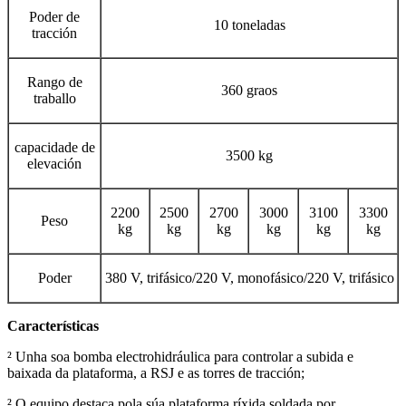
Poder de
10 toneladas
tracción
Rango de
360 graos
traballo
capacidade de
3500 kg
elevación
2200
2500
2700
3000
3100
3300
Peso
kg
kg
kg
kg
kg
kg
Poder
380 V, trifásico/220 V, monofásico/220 V, trifásico
Características
² Unha soa bomba electrohidráulica para controlar a subida e
baixada da plataforma, a RSJ e as torres de tracción;
² O equipo destaca pola súa plataforma ríxida soldada por