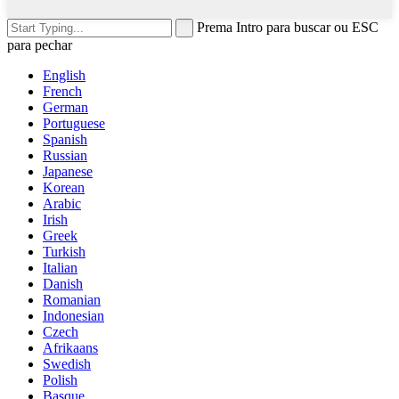
Prema Intro para buscar ou ESC
para pechar
English
French
German
Portuguese
Spanish
Russian
Japanese
Korean
Arabic
Irish
Greek
Turkish
Italian
Danish
Romanian
Indonesian
Czech
Afrikaans
Swedish
Polish
Basque