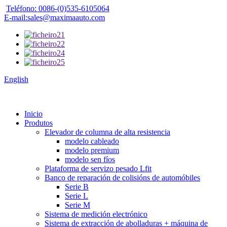
Teléfono: 0086-(0)535-6105064
E-mail:sales@maximaauto.com
English
Inicio
Produtos
Elevador de columna de alta resistencia
modelo cableado
modelo premium
modelo sen fíos
Plataforma de servizo pesado Lfit
Banco de reparación de colisións de automóbiles
Serie B
Serie L
Serie M
Sistema de medición electrónico
Sistema de extracción de abolladuras + máquina de