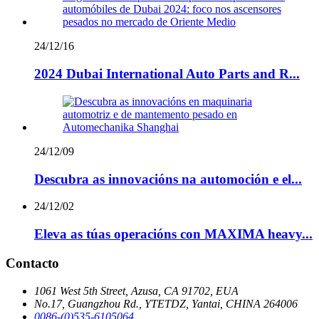
24/12/16
2024 Dubai International Auto Parts and R...
24/12/09
Descubra as innovacións na automoción e el...
24/12/02
Eleva as túas operacións con MAXIMA heavy...
Contacto
1061 West 5th Street, Azusa, CA 91702, EUA
No.17, Guangzhou Rd., YTETDZ, Yantai, CHINA 264006
0086-(0)535-6105064