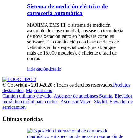
Sistema de medición eléctrico de
carrocería automática
MAXIMA EMS III, o sistema de medición
asequible de clase mundial, baséase en tecnoloxía
de nova xeración tanto en hardware como en
software. En combinación coa base de datos de
vehículos en liña especializada (que abrangue
máis de 15.000 modelos), é eficiente e fácil de
operar.
indagación
detalle
© Copyright - 2010-2020 : Todos os dereitos reservados.
Produtos
destacados
,
Mapa do sitio
Camión utilitario elevado
,
Ascensor de autobuses Scania
,
Elevador
hidráulico móbil para coches
,
Ascensor Volvo
,
Skylift
,
Elevador de
semicamión
,
Últimas noticias