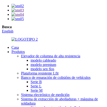
Busca
English
Casa
Produtos
Elevador de columna de alta resistencia
modelo cableado
modelo premium
modelo sen fíos
Plataforma resistente Lfit
Banco de reparación de colisións de vehículos
Serie B
Serie L
Serie M
Sistema electrónico de medición
Sistema de extracción de abolladuras + máquina de
soldadura